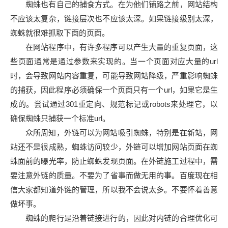
蜘蛛也有自己的捕食方式。在为他们铺路之前，网站结构
不应该太复杂，链接层次也不应该太深。如果链接级别太深，
蜘蛛就很难抓取下面的页面。
在网站程序中，有许多程序可以产生大量的重复页面，这
些页面通常是通过参数来实现的。当一个页面对应大量的url
时，会导致网站内容重复，可能导致网站降级，严重影响蜘蛛
的捕获，因此程序必须确保一个页面只有一个url，如果它是生
成的。尝试通过301重定向、规范标记或robots来处理它，以
确保蜘蛛只捕获一个标准url。
众所周知，外链可以为网站吸引蜘蛛，特别是在新站，网
站还不是很成熟，蜘蛛访问较少，外链可以增加网站页面在蜘
蛛面前的曝光率，防止蜘蛛发现页面。在外链施工过程中，需
要注意外链的质量。不要为了省事而做无用的事。百度现在相
信大家都知道外链的管理，所以我不会说太多。不要怀着善意
做坏事。
蜘蛛的爬行是沿着链接进行的，因此对内链的合理优化可